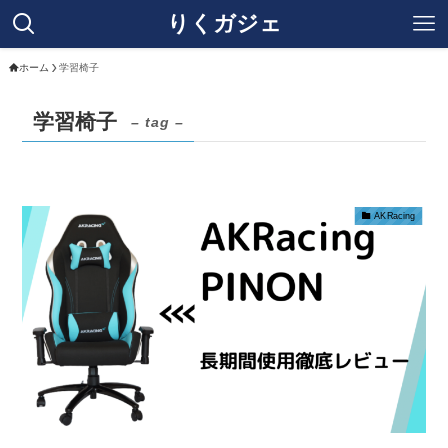
りくガジェ
ホーム
学習椅子
学習椅子
– tag –
AKRacing